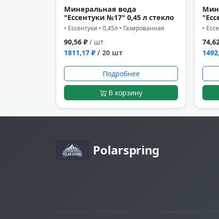
Минеральная вода
Мин
"Ессентуки №17" 0,45 л стекло
"Есс
• Ессентуки • 0,45л • Газированная
• Есс
90,56 ₽
/ шт
74,6
1811,17 ₽
/ 20 шт
1492
Подробнее
В корзину
Polarspring