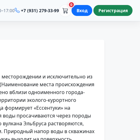
0
Вход
Регистрация
0–17:00
+7 (931) 279-33-99
м месторождении и исключительно из
Т (Наименование места происхождения
ено вблизи одноименного города-
территории эколого-курортного
а формирует «Ессентуки» на
ая воды просачиваются через породы
о вулкана Эльбруса растворяются,
. Природный напор воды в скважинах
уки» выходит на поверхность