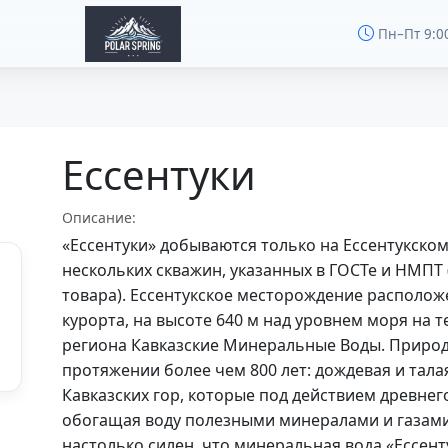
Пн–Пт 9:0
Ессентуки
Описание:
«Ессентуки» добываются только на Ессентукско
нескольких скважин, указанных в ГОСТе и НМП
товара). Ессентукское месторождение располож
курорта, на высоте 640 м над уровнем моря на 
региона Кавказские Минеральные Воды. Природ
протяжении более чем 800 лет: дождевая и тал
Кавказских гор, которые под действием древнег
обогащая воду полезными минералами и газами
настолько силен, что минеральная вода «Ессент